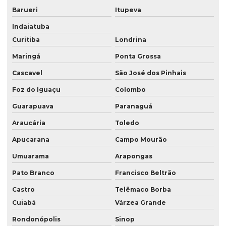
Mapeamento com drones em são paulo
Barueri
Itupeva
Indaiatuba
Mapeamento com drones em sp
Curitiba
Londrina
Meio ambiente consultoria
Maringá
Ponta Grossa
Prestação de serviços de topografia
Cascavel
São José dos Pinhais
Serviço de aerolevantamento
Foz do Iguaçu
Colombo
Serviço de consultoria ambiental
Guarapuava
Paranaguá
Serviço de consultoria ambiental em londrina
Araucária
Toledo
Serviço de consultoria ambiental em londrina pr
Apucarana
Campo Mourão
Serviço de consultoria ambiental no paraná
Umuarama
Arapongas
Pato Branco
Francisco Beltrão
Serviço de consultoria ambiental no pr
Castro
Telêmaco Borba
Serviço de consultoria ambiental em presidente prudente
Cuiabá
Várzea Grande
Serviço de consultoria ambiental em presidente prudente sp
Rondonópolis
Sinop