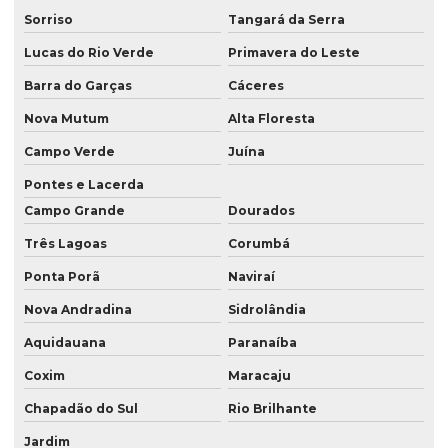
Serviço de consultoria ambiental em são paulo
Sorriso
Tangará da Serra
Serviço de consultoria ambiental em sp
Lucas do Rio Verde
Primavera do Leste
Serviço de georreferenciamento
Barra do Garças
Cáceres
Serviço de georreferenciamento em londrina
Nova Mutum
Alta Floresta
Serviço de georreferenciamento no paraná
Campo Verde
Juína
Serviço de georreferenciamento no pr
Pontes e Lacerda
Campo Grande
Dourados
Serviço de georreferenciamento em presidente prudente
Três Lagoas
Corumbá
Serviço de georreferenciamento em são paulo
Ponta Porã
Naviraí
Serviço de georreferenciamento em sp
Nova Andradina
Sidrolândia
Serviço de topografia
Aquidauana
Paranaíba
Serviço de topografia com drone
Coxim
Maracaju
Serviço de topografia em londrina
Chapadão do Sul
Rio Brilhante
Serviço de topografia no paraná
Jardim