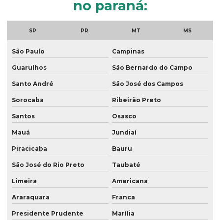
no paraná:
Georreferenciamento rural
SP
PR
MT
MS
Georreferenciamento serviços
São Paulo
Campinas
Georreferenciamento topografia
Guarulhos
São Bernardo do Campo
Laudo ambiental empresa
Santo André
São José dos Campos
Laudo de passivo ambiental
Sorocaba
Ribeirão Preto
Laudos ambientais
Santos
Osasco
Laudos técnicos ambientais
Mauá
Jundiaí
Levantamento georreferenciado
Piracicaba
Bauru
Levantamento georreferenciado rural
São José do Rio Preto
Taubaté
Levantamento topográfico georreferenciado
Limeira
Americana
Mapeamento com drones
Araraquara
Franca
Mapeamento com drones no paraná
Presidente Prudente
Marília