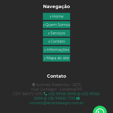
Serviços topográficos sp
Navegação
Topografia com drone
Home
Topografia empresa
Quem Somos
Topografia e georreferenciamento
Serviços
Topografia rural
Contato
Topografia em são paulo
Informações
Topografia serviços
Mapa do site
Topografia em sp
Contato
Avenida Tiradentes - 6275
Hub Cocriagro - Londrina/PR
CEP: 86072-000
(43) 99166-2898
(43) 99166-
2898
(18) 99695-1739
contato@alcantaraagro.com.br