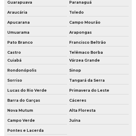
Guarapuava
Paranaguá
Serviço de consultoria ambiental em londrina
Araucária
Toledo
Serviço de consultoria ambiental em londrina pr
Apucarana
Campo Mourão
Serviço de consultoria ambiental no paraná
Umuarama
Arapongas
Pato Branco
Francisco Beltrão
Serviço de consultoria ambiental no pr
Castro
Telêmaco Borba
Serviço de consultoria ambiental em presidente prudente
Cuiabá
Várzea Grande
Serviço de consultoria ambiental em presidente prudente sp
Rondonópolis
Sinop
Serviço de consultoria ambiental em são paulo
Sorriso
Tangará da Serra
Serviço de consultoria ambiental em sp
Lucas do Rio Verde
Primavera do Leste
Serviço de georreferenciamento
Barra do Garças
Cáceres
Serviço de georreferenciamento em londrina
Nova Mutum
Alta Floresta
Serviço de georreferenciamento no paraná
Campo Verde
Juína
Serviço de georreferenciamento no pr
Pontes e Lacerda