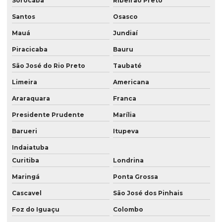
Sorocaba
Ribeirão Preto
Laudos ambientais
Santos
Osasco
Laudos técnicos ambientais
Mauá
Jundiaí
Levantamento georreferenciado
Piracicaba
Bauru
Levantamento georreferenciado rural
São José do Rio Preto
Taubaté
Levantamento topográfico georreferenciado
Limeira
Americana
Mapeamento com drones
Araraquara
Franca
Mapeamento com drones no paraná
Presidente Prudente
Marília
Mapeamento com drones em são paulo
Barueri
Itupeva
Indaiatuba
Mapeamento com drones em sp
Curitiba
Londrina
Meio ambiente consultoria
Maringá
Ponta Grossa
Prestação de serviços de topografia
Cascavel
São José dos Pinhais
Serviço de aerolevantamento
Foz do Iguaçu
Colombo
Serviço de consultoria ambiental