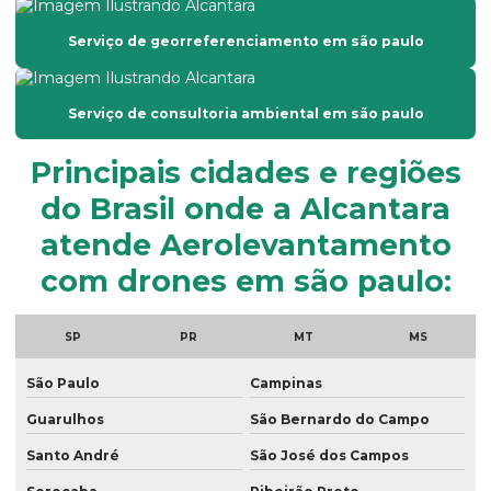
Empresa de topografia em sp
Serviço de georreferenciamento em são paulo
Empresas de georreferenciamento de imóveis rurais
Georreferenciamento por drone
Serviço de consultoria ambiental em são paulo
Georreferenciamento empresas
Principais cidades e regiões
Georreferenciamento de imóveis
do Brasil onde a Alcantara
Georreferenciamento de imóveis rurais com drone
atende Aerolevantamento
Georreferenciamento de propriedades rurais
com drones em são paulo:
Georreferenciamento rural
SP
PR
MT
MS
Georreferenciamento serviços
São Paulo
Campinas
Georreferenciamento topografia
Guarulhos
São Bernardo do Campo
Laudo ambiental empresa
Santo André
São José dos Campos
Laudo de passivo ambiental