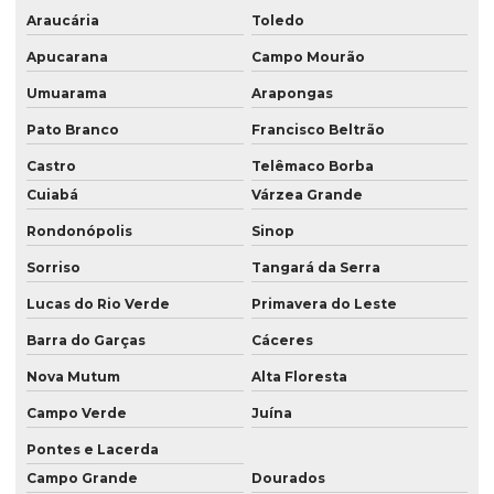
Serviço de consultoria ambiental em londrina
Araucária
Toledo
Serviço de consultoria ambiental em londrina pr
Apucarana
Campo Mourão
Serviço de consultoria ambiental no paraná
Umuarama
Arapongas
Pato Branco
Francisco Beltrão
Serviço de consultoria ambiental no pr
Castro
Telêmaco Borba
Serviço de consultoria ambiental em presidente prudente
Cuiabá
Várzea Grande
Serviço de consultoria ambiental em presidente prudente sp
Rondonópolis
Sinop
Serviço de consultoria ambiental em são paulo
Sorriso
Tangará da Serra
Serviço de consultoria ambiental em sp
Lucas do Rio Verde
Primavera do Leste
Serviço de georreferenciamento
Barra do Garças
Cáceres
Serviço de georreferenciamento em londrina
Nova Mutum
Alta Floresta
Serviço de georreferenciamento no paraná
Campo Verde
Juína
Serviço de georreferenciamento no pr
Pontes e Lacerda
Campo Grande
Dourados
Serviço de georreferenciamento em presidente prudente