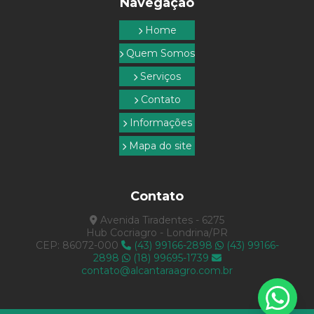
Navegação
Topografia com drone
Home
Topografia empresa
Quem Somos
Topografia e georreferenciamento
Serviços
Topografia rural
Contato
Topografia em são paulo
Informações
Topografia serviços
Mapa do site
Topografia em sp
Contato
Avenida Tiradentes - 6275
Hub Cocriagro - Londrina/PR
CEP: 86072-000
(43) 99166-2898
(43) 99166-
2898
(18) 99695-1739
contato@alcantaraagro.com.br