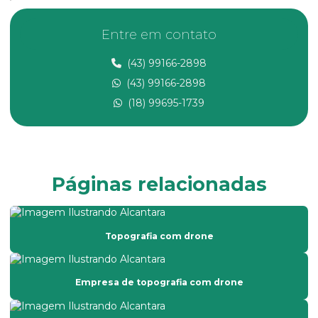
Empresa de avaliação rural no ms
Entre em contato
Empresa de consultoria ambiental
(43) 99166-2898
Empresa de georreferenciamento
(43) 99166-2898
Empresa de laudo de avaliação rural
(18) 99695-1739
Empresa de laudo de avaliação rural no ms
Empresa de laudo de avaliação rural no mt
Empresa de levantamento topográfico
Páginas relacionadas
Empresa prestadora de serviços de topografia
Empresa que faz laudo de avaliação de imóveis
Topografia com drone
Empresa que faz laudo de avaliação rural
Empresa de topografia com drone
Empresa de topografia com drone
Empresa de topografia em são paulo