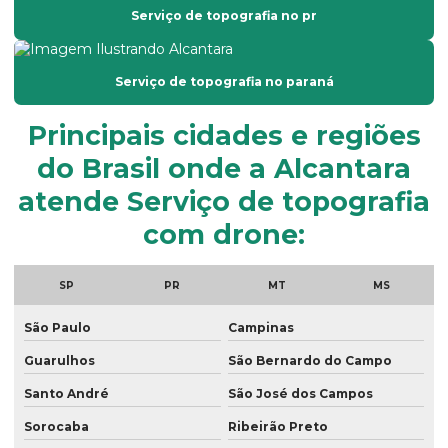
Empresa de topografia em sp
Serviço de topografia no pr
Empresas de georreferenciamento de imóveis rurais
Georreferenciamento por drone
Serviço de topografia no paraná
Georreferenciamento empresas
Principais cidades e regiões
Georreferenciamento de imóveis
do Brasil onde a Alcantara
Georreferenciamento de imóveis rurais com drone
atende Serviço de topografia
Georreferenciamento de propriedades rurais
com drone:
Georreferenciamento rural
SP
PR
MT
MS
Georreferenciamento serviços
São Paulo
Campinas
Georreferenciamento topografia
Guarulhos
São Bernardo do Campo
Laudo ambiental empresa
Santo André
São José dos Campos
Laudo de passivo ambiental
Sorocaba
Ribeirão Preto
Laudos ambientais