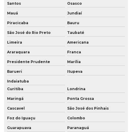
Santos
Osasco
Laudos técnicos ambientais
Mauá
Jundiaí
Levantamento georreferenciado
Piracicaba
Bauru
Levantamento georreferenciado rural
São José do Rio Preto
Taubaté
Levantamento topográfico georreferenciado
Limeira
Americana
Mapeamento com drones
Araraquara
Franca
Mapeamento com drones no paraná
Presidente Prudente
Marília
Mapeamento com drones em são paulo
Barueri
Itupeva
Indaiatuba
Mapeamento com drones em sp
Curitiba
Londrina
Meio ambiente consultoria
Maringá
Ponta Grossa
Prestação de serviços de topografia
Cascavel
São José dos Pinhais
Serviço de aerolevantamento
Foz do Iguaçu
Colombo
Serviço de consultoria ambiental
Guarapuava
Paranaguá