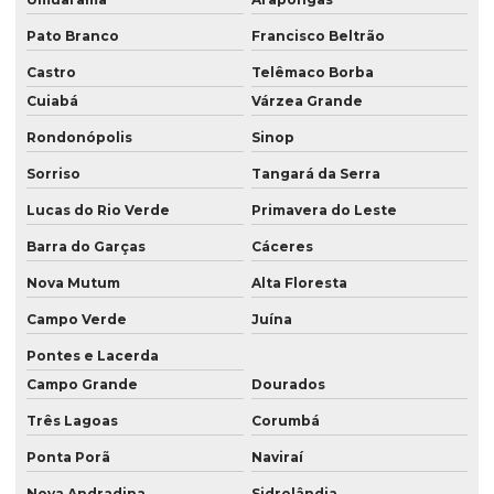
Serviço de consultoria ambiental no pr
Pato Branco
Francisco Beltrão
Serviço de consultoria ambiental em presidente prudente
Castro
Telêmaco Borba
Serviço de consultoria ambiental em presidente prudente sp
Cuiabá
Várzea Grande
Serviço de consultoria ambiental em são paulo
Rondonópolis
Sinop
Serviço de consultoria ambiental em sp
Sorriso
Tangará da Serra
Serviço de georreferenciamento
Lucas do Rio Verde
Primavera do Leste
Serviço de georreferenciamento em londrina
Barra do Garças
Cáceres
Serviço de georreferenciamento no paraná
Nova Mutum
Alta Floresta
Serviço de georreferenciamento no pr
Campo Verde
Juína
Pontes e Lacerda
Serviço de georreferenciamento em presidente prudente
Campo Grande
Dourados
Serviço de georreferenciamento em são paulo
Três Lagoas
Corumbá
Serviço de georreferenciamento em sp
Ponta Porã
Naviraí
Serviço de topografia
Nova Andradina
Sidrolândia