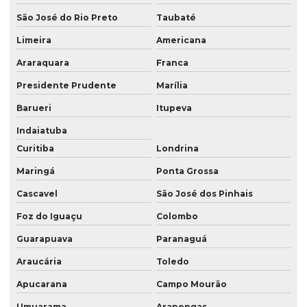
Levantamento topográfico georreferenciado
São José do Rio Preto
Taubaté
Mapeamento com drones
Limeira
Americana
Mapeamento com drones no paraná
Araraquara
Franca
Mapeamento com drones em são paulo
Presidente Prudente
Marília
Barueri
Itupeva
Mapeamento com drones em sp
Indaiatuba
Meio ambiente consultoria
Curitiba
Londrina
Prestação de serviços de topografia
Maringá
Ponta Grossa
Serviço de aerolevantamento
Cascavel
São José dos Pinhais
Serviço de consultoria ambiental
Foz do Iguaçu
Colombo
Serviço de consultoria ambiental em londrina
Guarapuava
Paranaguá
Serviço de consultoria ambiental em londrina pr
Araucária
Toledo
Serviço de consultoria ambiental no paraná
Apucarana
Campo Mourão
Umuarama
Arapongas