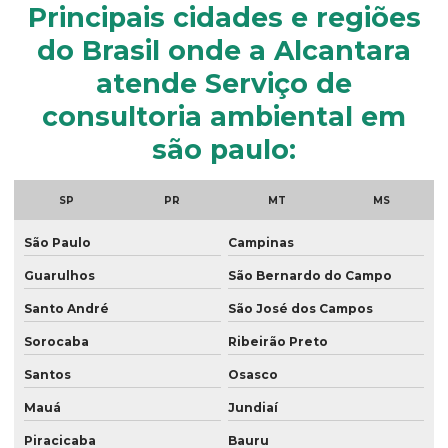
Principais cidades e regiões
Georreferenciamento de imóveis
do Brasil onde a Alcantara
Georreferenciamento de imóveis rurais com drone
atende Serviço de
Georreferenciamento de propriedades rurais
consultoria ambiental em
Georreferenciamento rural
são paulo:
Georreferenciamento serviços
SP
PR
MT
MS
Georreferenciamento topografia
São Paulo
Campinas
Laudo ambiental empresa
Guarulhos
São Bernardo do Campo
Laudo de passivo ambiental
Santo André
São José dos Campos
Laudos ambientais
Sorocaba
Ribeirão Preto
Laudos técnicos ambientais
Santos
Osasco
Levantamento georreferenciado
Mauá
Jundiaí
Levantamento georreferenciado rural
Piracicaba
Bauru