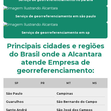
Empresa de topografia em são paulo
Empresa de topografia em sp
Serviço de georreferenciamento em são paulo
Empresas de georreferenciamento de imóveis rurais
Georreferenciamento por drone
Serviço de georreferenciamento em sp
Georreferenciamento empresas
Principais cidades e regiões
Georreferenciamento de imóveis
do Brasil onde a Alcantara
Georreferenciamento de imóveis rurais com drone
atende Empresa de
Georreferenciamento de propriedades rurais
georreferenciamento:
Georreferenciamento rural
SP
PR
MT
MS
Georreferenciamento serviços
São Paulo
Campinas
Georreferenciamento topografia
Guarulhos
São Bernardo do Campo
Laudo ambiental empresa
Santo André
São José dos Campos