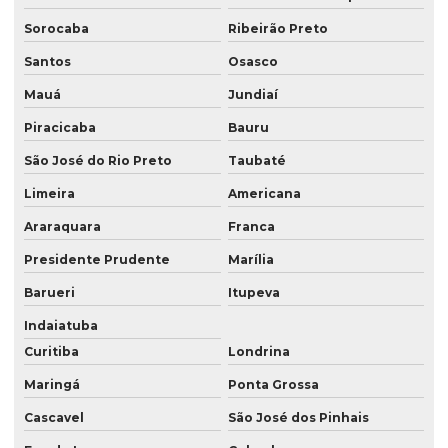
Laudo de passivo ambiental
Sorocaba
Ribeirão Preto
Laudos ambientais
Santos
Osasco
Laudos técnicos ambientais
Mauá
Jundiaí
Levantamento georreferenciado
Piracicaba
Bauru
Levantamento georreferenciado rural
São José do Rio Preto
Taubaté
Levantamento topográfico georreferenciado
Limeira
Americana
Mapeamento com drones
Araraquara
Franca
Mapeamento com drones no paraná
Presidente Prudente
Marília
Mapeamento com drones em são paulo
Barueri
Itupeva
Indaiatuba
Mapeamento com drones em sp
Curitiba
Londrina
Meio ambiente consultoria
Maringá
Ponta Grossa
Prestação de serviços de topografia
Cascavel
São José dos Pinhais
Serviço de aerolevantamento