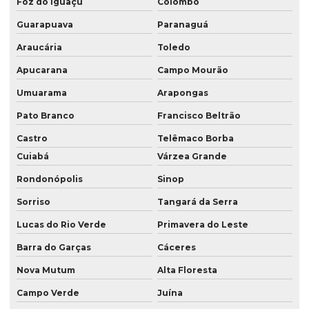
Foz do Iguaçu
Colombo
Serviço de consultoria ambiental
Guarapuava
Paranaguá
Serviço de consultoria ambiental em londrina
Araucária
Toledo
Serviço de consultoria ambiental em londrina pr
Apucarana
Campo Mourão
Serviço de consultoria ambiental no paraná
Umuarama
Arapongas
Pato Branco
Francisco Beltrão
Serviço de consultoria ambiental no pr
Castro
Telêmaco Borba
Serviço de consultoria ambiental em presidente prudente
Cuiabá
Várzea Grande
Serviço de consultoria ambiental em presidente prudente sp
Rondonópolis
Sinop
Serviço de consultoria ambiental em são paulo
Sorriso
Tangará da Serra
Serviço de consultoria ambiental em sp
Lucas do Rio Verde
Primavera do Leste
Serviço de georreferenciamento
Barra do Garças
Cáceres
Serviço de georreferenciamento em londrina
Nova Mutum
Alta Floresta
Serviço de georreferenciamento no paraná
Campo Verde
Juína