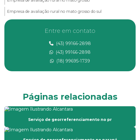
Empresa de avaliação rural no mato grosso
Empresa de avaliação rural no mato grosso do sul
Empresa de avaliação rural no ms
Entre em contato
Empresa de consultoria ambiental
(43) 99166-2898
Empresa de georreferenciamento
(43) 99166-2898
Empresa de laudo de avaliação rural
(18) 99695-1739
Empresa de laudo de avaliação rural no ms
Empresa de laudo de avaliação rural no mt
Empresa de levantamento topográfico
Páginas relacionadas
Empresa prestadora de serviços de topografia
Empresa que faz laudo de avaliação de imóveis
Serviço de georreferenciamento no pr
Empresa que faz laudo de avaliação rural
Empresa de topografia com drone
Serviço de georreferenciamento no paraná