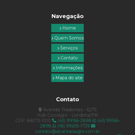
Serviços topográficos sp
Navegação
Topografia com drone
Home
Topografia empresa
Quem Somos
Topografia e georreferenciamento
Serviços
Topografia rural
Contato
Topografia em são paulo
Informações
Topografia serviços
Mapa do site
Topografia em sp
Contato
Avenida Tiradentes - 6275
Hub Cocriagro - Londrina/PR
CEP: 86072-000
(43) 99166-2898
(43) 99166-
2898
(18) 99695-1739
contato@alcantaraagro.com.br