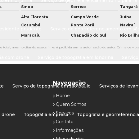
to em londrina
Serviço de georreferenciamento no paraná
s
Sinop
Sorriso
Tangará 
Alta Floresta
Campo Verde
Juína
Corumbá
Ponta Porã
Naviraí
residente prudente
Serviço de georreferenciamento em sã
Maracaju
Chapadão do Sul
Rio Bril
u total, mesmo citando nossos links, é proibida sem a autorização do autor. Crime de viola
fia com drone
Serviço de topografia em londrina
Serviço
Navegação
te
Serviço de topografia em são paulo
Serviços de leva
Home
Quem Somos
Serviços
m drone
Topografia empresa
Topografia e georreferenc
Contato
Informações