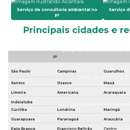
Serviço de consultoria ambiental no
Serviço d
pr
Serviço de aeroleva
Principais cidades e r
Serviço de consultoria ambienta
SP
São Paulo
Campinas
Guarulhos
Serviço de consultoria 
Santos
Osasco
Mauá
Limeira
Americana
Araraquara
Indaiatuba
Serviço de consultoria am
Curitiba
Londrina
Maringá
Guarapuava
Paranaguá
Araucária
Pato Branco
Francisco Beltrão
Castro