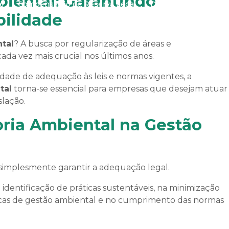
biental: Garantindo
l
Compensação de Reserva Legal
Defesa Técnica em P
ilidade
ntal
? A busca por regularização de áreas e
xecução de Reflorestamento
Serviço de Laudos Técnicos A
da vez mais crucial nos últimos anos.
ade de adequação às leis e normas vigentes, a
tal
torna-se essencial para empresas que desejam atuar
lação.
Registros Imobiliários
oria Ambiental na Gestão
a
CCIR – Certificado de Cadastro do Imóvel Rural
Georre
 simplesmente garantir a adequação legal.
 identificação de práticas sustentáveis, na minimização
icas de gestão ambiental e no cumprimento das normas
Topografia