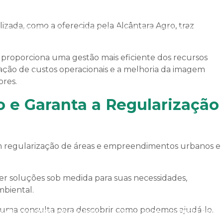
izada, como a oferecida pela Alcântara Agro, traz
de avaliação rural
Empresa de avaliação rural no mato gro
a proporciona uma gestão mais eficiente dos recursos
ização de custos operacionais e a melhoria da imagem
Empresa de consultoria ambiental
Empresa de georrefere
ores.
 e Garanta a Regularização
o rural no ms
Empresa de laudo de avaliação rural no mt
em regularização de áreas e empreendimentos urbanos e
e topografia
Empresa que faz laudo de avaliação de imóvei
er soluções sob medida para suas necessidades,
mbiental.
 uma consulta para descobrir como podemos ajudá-lo.
 de topografia em são paulo
Empresa de topografia em sp