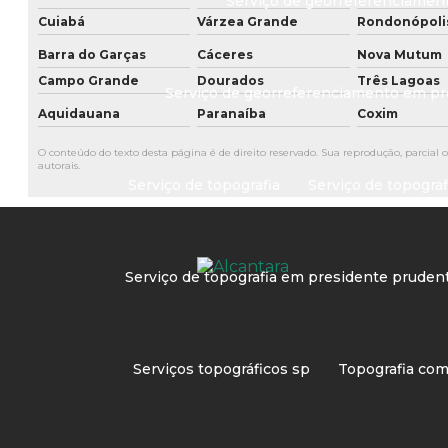
Serviço de georreferenciamen
Cuiabá
Várzea Grande
Rondonópoli
Barra do Garças
Cáceres
Nova Mutum
Campo Grande
Dourados
Três Lagoas
Serviço de georreferenciamento em p
Aquidauana
Paranaíba
Coxim
O conteúdo do texto desta página é de direito reservado. Sua reprodução, parcial o
autorais
.
Serviço de topografia
Serviço de topogra
Serviço de topografia em presidente pruden
Serviços topográficos sp
Topografia co