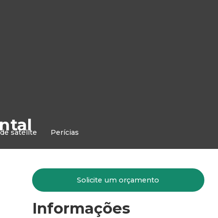
ntal
de satélite
Perícias
Solicite um orçamento
Informações