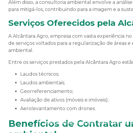
Além disso, a consultoria ambiental envolve a anális
para mitigá-los, contribuindo para a imagem e a sust
Serviços Oferecidos pela Al
A Alcântara Agro, empresa com vasta experiência 
de serviços voltados para a regularização de áreas
ambiental.
Entre os serviços prestados pela Alcântara Agro estã
Laudos técnicos;
Laudos ambientais;
Georreferenciamento;
Aerolevantamento co
Avaliação de ativos (móveis e imóveis);
Aerolevantamento com drones.
Benefícios de Contratar u
Aerolevantamento com drones em são p