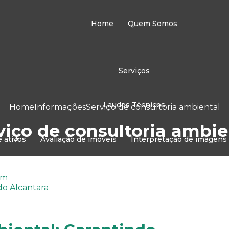
Home
Quem Somos
Serviços
Laudos Técnicos
Home
Informações
Serviço de consultoria ambiental
viço de consultoria ambie
e ativos
Avaliação de imóveis
Interpretação de imagens 
Meio Ambiente