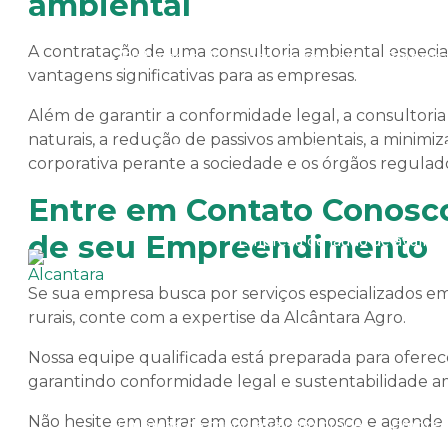
ambiental
A contratação de uma consultoria ambiental especial
Elaboração de laudos ambientais
Empresa 
vantagens significativas para as empresas.
Além de garantir a conformidade legal, a consultori
naturais, a redução de passivos ambientais, a minim
Empresa de avaliação rural no ms
corporativa perante a sociedade e os órgãos regulad
Entre em Contato Conosco
de seu Empreendimento
Empresa de laudo de avaliaçã
Se sua empresa busca por serviços especializados 
rurais, conte com a expertise da Alcântara Agro.
Empresa prestadora de serviços d
Nossa equipe qualificada está preparada para oferec
garantindo conformidade legal e sustentabilidade a
Não hesite em entrar em contato conosco e agende
Empresa de topografia com drone
Empresa