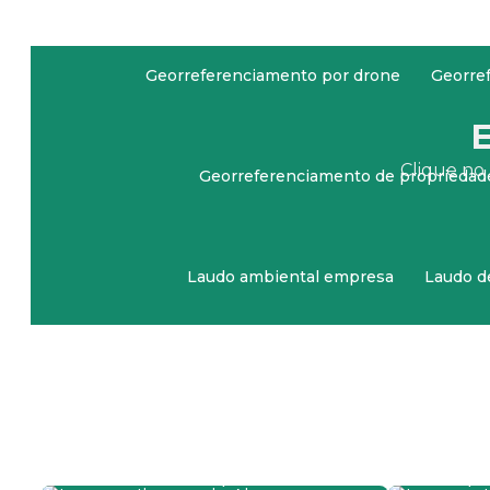
Georreferenciamento por drone
Georre
E
Clique no 
Georreferenciamento de propriedade
Laudo ambiental empresa
Laudo d
Levantamento georreferenciado rural
Mapeamento com drones em são pa