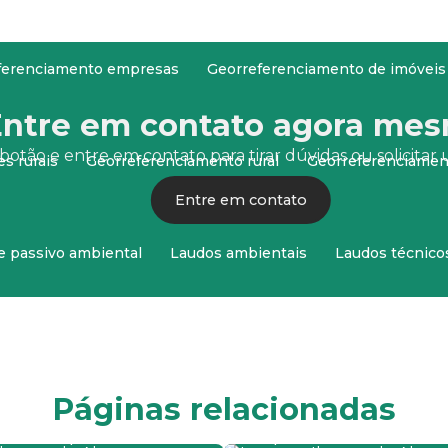
ferenciamento empresas
Georreferenciamento de imóveis
ntre em contato agora mes
botão e entre em contato para tirar dúvidas ou solicit
s rurais
Georreferenciamento rural
Georreferenciamen
Entre em contato
e passivo ambiental
Laudos ambientais
Laudos técnico
Levantamento topográfico georreferenciado
Mapeamento 
Páginas relacionadas
ulo
Mapeamento com drones em sp
Meio ambiente con