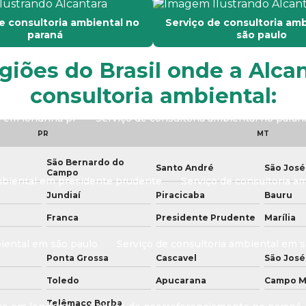
e consultoria ambiental no
Serviço de consultoria am
paraná
são paulo
ntamento
Serviço de consultoria ambiental
Serviço de co
egiões do Brasil onde a Alca
consultoria ambiental:
l em londrina pr
Serviço de consultoria ambiental no paran
PR
MT
São Bernardo do
Santo André
São José
Campo
ambiental em presidente prudente
Serviço de consultoria a
Jundiaí
Piracicaba
Bauru
Franca
Presidente Prudente
Marília
biental em são paulo
Serviço de consultoria ambiental em 
Ponta Grossa
Cascavel
São José
Toledo
Apucarana
Campo M
Telêmaco Borba