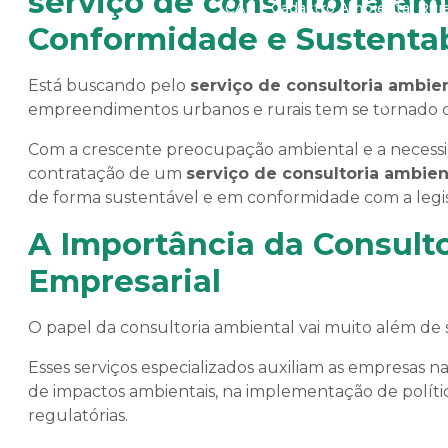
serviço de consultoria am
CAR – Cadastro Ambiental Rura
Conformidade e Sustentab
Está buscando pelo
serviço de consultoria ambie
Projeto e E
empreendimentos urbanos e rurais tem se tornado ca
Com a crescente preocupação ambiental e a necessid
contratação de um
serviço de consultoria ambien
de forma sustentável e em conformidade com a legis
A Importância da Consult
Empresarial
Assessoria na Compra e Vend
O papel da consultoria ambiental vai muito além de
Esses serviços especializados auxiliam as empresas na
de impactos ambientais, na implementação de polít
regulatórias.