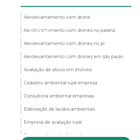
rocessos Ambientais
Laudos Técnicos
Aerolevantamento com drone
Aerolevantamento com drones no paraná
mbientais
Topografia
Aerolevantamento com drones no pr
Aerolevantamento com drones em são paulo
Avaliação de ativos em imóveis
Cadastro ambiental rural empresa
ferenciamento
Sucessão Patrimonial
Consultoria ambiental empresas
Elaboração de laudos ambientais
Empresa de avaliação rural
Empresa de avaliação rural no mato grosso