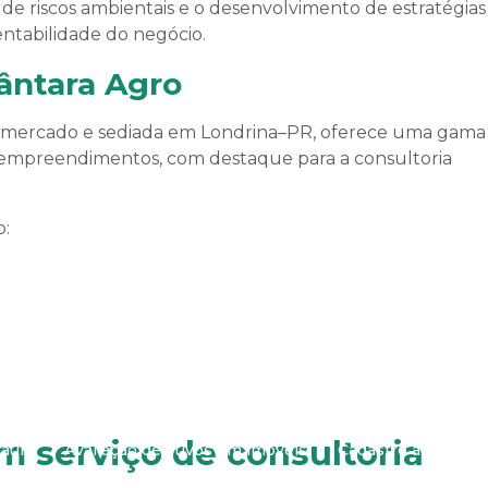
e de riscos ambientais e o desenvolvimento de estratégias
Levantamento planialtimétrico cadastral
Mapeamento co
entabilidade do negócio.
cântara Agro
no mercado e sediada em Londrina–PR, oferece uma gama
 e empreendimentos, com destaque para a consultoria
Contato
o:
m drone
Aerolevantamento com drones no paraná
Aero
m serviço de consultoria
aulo
Avaliação de ativos em imóveis
Cadastro ambiental