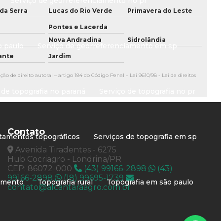
Serviço de georreferenciamento no pr
Serviço de consultoria ambiental no pr
da Serra
Lucas do Rio Verde
Primavera do Leste
Serviço de consultoria ambiental em presidente
Pontes e Lacerda
prudente
Nova Andradina
Sidrolândia
o paulo
Serviço de georreferenciamento em sp
Serviço de consultoria ambiental em presidente
hante
Jardim
prudente sp
ção de direito autoral – artigo 184 do Código Penal –
Lei 9610/98 - Lei de direitos
Serviço de consultoria ambiental em são paulo
 de topografia no paraná
Serviço de topografia no pr
Serviço de consultoria ambiental em sp
Serviço de georreferenciamento
Contato
ntamentos topográficos
Serviços de topografia em sp
Serviço de georreferenciamento em londrina
Avenida Tiradentes - 6275
Hub Cocriagro - Londrina/PR
Serviço de georreferenciamento no paraná
CEP: 86072-000
(43) 99166-2898
(43)
99166-2898
(18) 99695-1739
iamento
Topografia rural
Topografia em são paulo
contato@alcantaraagro.com.br
Serviço de georreferenciamento no pr
Serviço de georreferenciamento em presidente
prudente