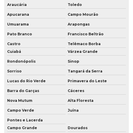
Serviço de consultoria ambiental em londrina
Araucária
Toledo
Serviço de consultoria ambiental em londrina pr
Apucarana
Campo Mourão
Serviço de consultoria ambiental no paraná
Umuarama
Arapongas
Pato Branco
Francisco Beltrão
Serviço de consultoria ambiental no pr
Castro
Telêmaco Borba
Serviço de consultoria ambiental em presidente prudente
Cuiabá
Várzea Grande
Serviço de consultoria ambiental em presidente prudente sp
Rondonópolis
Sinop
Serviço de consultoria ambiental em são paulo
Sorriso
Tangará da Serra
Serviço de consultoria ambiental em sp
Lucas do Rio Verde
Primavera do Leste
Serviço de georreferenciamento
Barra do Garças
Cáceres
Serviço de georreferenciamento em londrina
Nova Mutum
Alta Floresta
Serviço de georreferenciamento no paraná
Campo Verde
Juína
Serviço de georreferenciamento no pr
Pontes e Lacerda
Campo Grande
Dourados
Serviço de georreferenciamento em presidente prudente