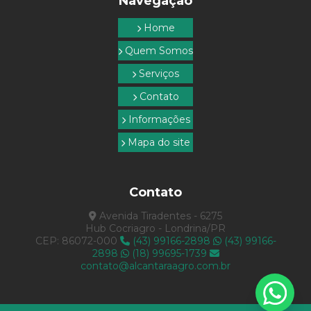
Navegação
Topografia com drone
Home
Topografia empresa
Quem Somos
Topografia e georreferenciamento
Serviços
Topografia rural
Contato
Topografia em são paulo
Informações
Topografia serviços
Mapa do site
Topografia em sp
Contato
Avenida Tiradentes - 6275
Hub Cocriagro - Londrina/PR
CEP: 86072-000
(43) 99166-2898
(43) 99166-
2898
(18) 99695-1739
contato@alcantaraagro.com.br