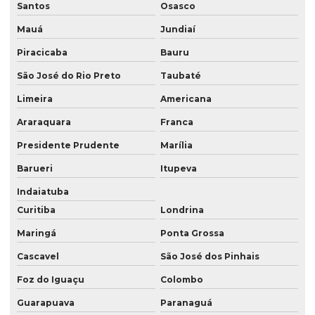
Santos
Osasco
Laudos técnicos ambientais
Mauá
Jundiaí
Levantamento georreferenciado
Piracicaba
Bauru
Levantamento georreferenciado rural
São José do Rio Preto
Taubaté
Levantamento topográfico georreferenciado
Limeira
Americana
Mapeamento com drones
Araraquara
Franca
Mapeamento com drones no paraná
Presidente Prudente
Marília
Mapeamento com drones em são paulo
Barueri
Itupeva
Indaiatuba
Mapeamento com drones em sp
Curitiba
Londrina
Meio ambiente consultoria
Maringá
Ponta Grossa
Prestação de serviços de topografia
Cascavel
São José dos Pinhais
Serviço de aerolevantamento
Foz do Iguaçu
Colombo
Serviço de consultoria ambiental
Guarapuava
Paranaguá