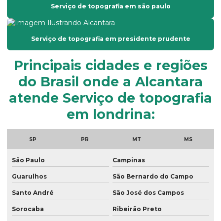
Empresa de topografia em sp
Serviço de topografia em são paulo
Empresas de georreferenciamento de imóveis rurais
Georreferenciamento por drone
Serviço de topografia em presidente prudente
Georreferenciamento empresas
Principais cidades e regiões
Georreferenciamento de imóveis
do Brasil onde a Alcantara
Georreferenciamento de imóveis rurais com drone
atende Serviço de topografia
Georreferenciamento de propriedades rurais
em londrina:
Georreferenciamento rural
SP
PR
MT
MS
Georreferenciamento serviços
São Paulo
Campinas
Georreferenciamento topografia
Guarulhos
São Bernardo do Campo
Laudo ambiental empresa
Santo André
São José dos Campos
Laudo de passivo ambiental
Sorocaba
Ribeirão Preto
Laudos ambientais