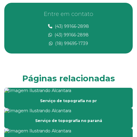
Empresa de avaliação rural no ms
Entre em contato
Empresa de consultoria ambiental
(43) 99166-2898
Empresa de georreferenciamento
(43) 99166-2898
Empresa de laudo de avaliação rural
(18) 99695-1739
Empresa de laudo de avaliação rural no ms
Empresa de laudo de avaliação rural no mt
Empresa de levantamento topográfico
Páginas relacionadas
Empresa prestadora de serviços de topografia
Empresa que faz laudo de avaliação de imóveis
Serviço de topografia no pr
Empresa que faz laudo de avaliação rural
Empresa de topografia com drone
Serviço de topografia no paraná
Empresa de topografia em são paulo