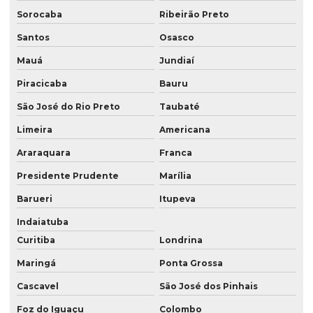
Sorocaba
Ribeirão Preto
Laudos ambientais
Santos
Osasco
Laudos técnicos ambientais
Mauá
Jundiaí
Levantamento georreferenciado
Piracicaba
Bauru
Levantamento georreferenciado rural
São José do Rio Preto
Taubaté
Levantamento topográfico georreferenciado
Limeira
Americana
Mapeamento com drones
Araraquara
Franca
Mapeamento com drones no paraná
Presidente Prudente
Marília
Mapeamento com drones em são paulo
Barueri
Itupeva
Indaiatuba
Mapeamento com drones em sp
Curitiba
Londrina
Meio ambiente consultoria
Maringá
Ponta Grossa
Prestação de serviços de topografia
Cascavel
São José dos Pinhais
Serviço de aerolevantamento
Foz do Iguaçu
Colombo