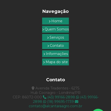
Serviços topográficos sp
Navegação
Topografia com drone
Home
Topografia empresa
Quem Somos
Topografia e georreferenciamento
Serviços
Topografia rural
Contato
Topografia em são paulo
Informações
Topografia serviços
Mapa do site
Topografia em sp
Contato
Avenida Tiradentes - 6275
Hub Cocriagro - Londrina/PR
CEP: 86072-000
(43) 99166-2898
(43) 99166-
2898
(18) 99695-1739
contato@alcantaraagro.com.br