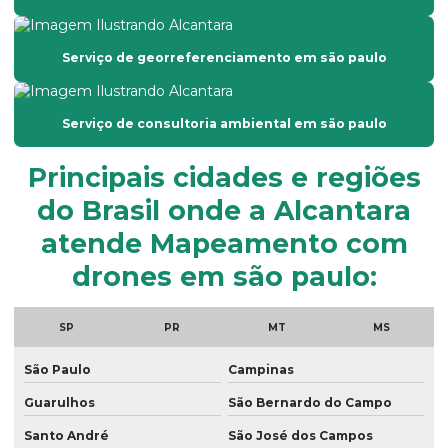
Empresa de topografia em são paulo
Empresa de topografia em sp
Serviço de georreferenciamento em são paulo
Empresas de georreferenciamento de imóveis rurais
Georreferenciamento por drone
Serviço de consultoria ambiental em são paulo
Georreferenciamento empresas
Principais cidades e regiões
Georreferenciamento de imóveis
do Brasil onde a Alcantara
Georreferenciamento de imóveis rurais com drone
atende Mapeamento com
Georreferenciamento de propriedades rurais
drones em são paulo:
Georreferenciamento rural
SP
PR
MT
MS
Georreferenciamento serviços
São Paulo
Campinas
Georreferenciamento topografia
Guarulhos
São Bernardo do Campo
Laudo ambiental empresa
Santo André
São José dos Campos
Laudo de passivo ambiental