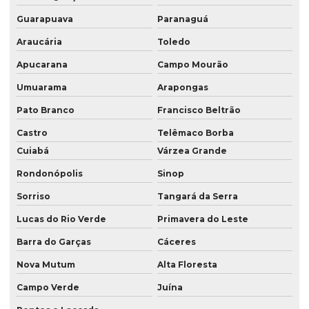
Serviço de consultoria ambiental
Guarapuava
Paranaguá
Serviço de consultoria ambiental em londrina
Araucária
Toledo
Serviço de consultoria ambiental em londrina pr
Apucarana
Campo Mourão
Serviço de consultoria ambiental no paraná
Umuarama
Arapongas
Pato Branco
Francisco Beltrão
Serviço de consultoria ambiental no pr
Castro
Telêmaco Borba
Serviço de consultoria ambiental em presidente prudente
Cuiabá
Várzea Grande
Serviço de consultoria ambiental em presidente prudente sp
Rondonópolis
Sinop
Serviço de consultoria ambiental em são paulo
Sorriso
Tangará da Serra
Serviço de consultoria ambiental em sp
Lucas do Rio Verde
Primavera do Leste
Serviço de georreferenciamento
Barra do Garças
Cáceres
Serviço de georreferenciamento em londrina
Nova Mutum
Alta Floresta
Serviço de georreferenciamento no paraná
Campo Verde
Juína