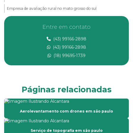
Empresa de avaliação rural no mato grosso do sul
Empresa de avaliação rural no ms
Entre em contato
Empresa de consultoria ambiental
(43) 99166-2898
Empresa de georreferenciamento
(43) 99166-2898
Empresa de laudo de avaliação rural
(18) 99695-1739
Empresa de laudo de avaliação rural no ms
Empresa de laudo de avaliação rural no mt
Empresa de levantamento topográfico
Páginas relacionadas
Empresa prestadora de serviços de topografia
Empresa que faz laudo de avaliação de imóveis
Aerolevantamento com drones em são paulo
Empresa que faz laudo de avaliação rural
Empresa de topografia com drone
Serviço de topografia em são paulo