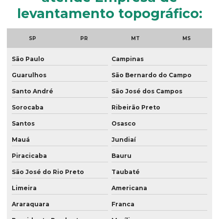
Georreferenciamento de propriedades rurais
levantamento topográfico:
Georreferenciamento rural
SP
PR
MT
MS
Georreferenciamento serviços
São Paulo
Campinas
Georreferenciamento topografia
Guarulhos
São Bernardo do Campo
Laudo ambiental empresa
Santo André
São José dos Campos
Laudo de passivo ambiental
Sorocaba
Ribeirão Preto
Laudos ambientais
Santos
Osasco
Laudos técnicos ambientais
Mauá
Jundiaí
Levantamento georreferenciado
Piracicaba
Bauru
Levantamento georreferenciado rural
São José do Rio Preto
Taubaté
Levantamento topográfico georreferenciado
Limeira
Americana
Mapeamento com drones
Araraquara
Franca
Mapeamento com drones no paraná