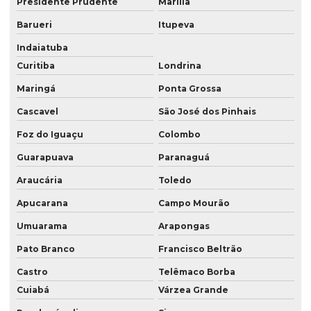
Presidente Prudente
Marília
Mapeamento com drones em são paulo
Barueri
Itupeva
Indaiatuba
Mapeamento com drones em sp
Curitiba
Londrina
Meio ambiente consultoria
Maringá
Ponta Grossa
Prestação de serviços de topografia
Cascavel
São José dos Pinhais
Serviço de aerolevantamento
Foz do Iguaçu
Colombo
Serviço de consultoria ambiental
Guarapuava
Paranaguá
Serviço de consultoria ambiental em londrina
Araucária
Toledo
Serviço de consultoria ambiental em londrina pr
Apucarana
Campo Mourão
Serviço de consultoria ambiental no paraná
Umuarama
Arapongas
Pato Branco
Francisco Beltrão
Serviço de consultoria ambiental no pr
Castro
Telêmaco Borba
Serviço de consultoria ambiental em presidente prudente
Cuiabá
Várzea Grande
Serviço de consultoria ambiental em presidente prudente sp