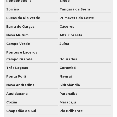
Rondonópolis
Sinop
Serviço de consultoria ambiental em são paulo
Sorriso
Tangará da Serra
Serviço de consultoria ambiental em sp
Lucas do Rio Verde
Primavera do Leste
Serviço de georreferenciamento
Barra do Garças
Cáceres
Serviço de georreferenciamento em londrina
Nova Mutum
Alta Floresta
Serviço de georreferenciamento no paraná
Campo Verde
Juína
Serviço de georreferenciamento no pr
Pontes e Lacerda
Campo Grande
Dourados
Serviço de georreferenciamento em presidente prudente
Três Lagoas
Corumbá
Serviço de georreferenciamento em são paulo
Ponta Porã
Naviraí
Serviço de georreferenciamento em sp
Nova Andradina
Sidrolândia
Serviço de topografia
Aquidauana
Paranaíba
Serviço de topografia com drone
Coxim
Maracaju
Serviço de topografia em londrina
Chapadão do Sul
Rio Brilhante